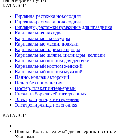
Ваша корзина пуста!
КАТАЛОГ
Гирлянда-растяжка новогодняя
Гирлянда-растяжка новогодняя
Гирлянды, растяжки бумажные для праздника
Карнавальная накидка
Карнавальные аксессуары
Карнавальные маски, повязки
Карнавальные парики, бороды
Карнавальные шляпы, цилиндры, колпаки
Карнавальный костюм для девочки
Карнавальный костюм женский
Карнавальный костюм мужской
Панно, коллаж авторский
Пенал без наполнения
Постер, плакат интерьерный
Свеча, набор свечей интерьерных
Электрогирлянда интерьерная
Электрогирлянда новогодняя
КАТАЛОГ
Шляпа "Колпак ведьмы" для вечеринки в стиле
Хэллоуин