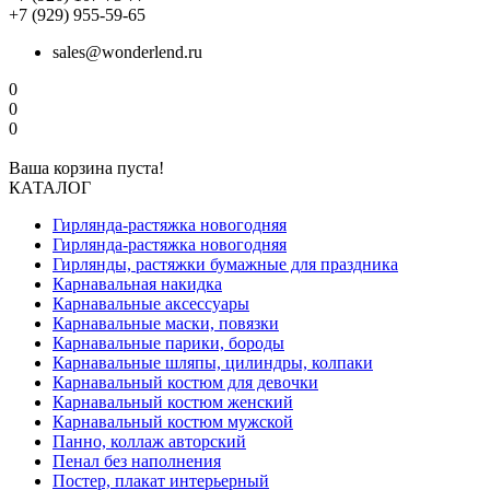
+7 (929) 955-59-65
sales@wonderlend.ru
0
0
0
Ваша корзина пуста!
КАТАЛОГ
Гирлянда-растяжка новогодняя
Гирлянда-растяжка новогодняя
Гирлянды, растяжки бумажные для праздника
Карнавальная накидка
Карнавальные аксессуары
Карнавальные маски, повязки
Карнавальные парики, бороды
Карнавальные шляпы, цилиндры, колпаки
Карнавальный костюм для девочки
Карнавальный костюм женский
Карнавальный костюм мужской
Панно, коллаж авторский
Пенал без наполнения
Постер, плакат интерьерный