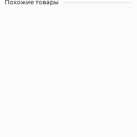
Похожие товары
Паук гофрированный для вечеринки в стиле
Хэллоуин
Очень мало
290.00₽
Купить
Фонарики "Пауки" - набор 2 штуки (батарейки в
комплекте), для вечеринки в стиле Хэллоуин