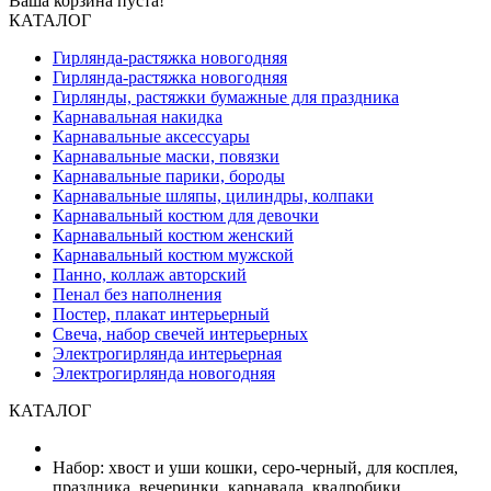
Ваша корзина пуста!
КАТАЛОГ
Гирлянда-растяжка новогодняя
Гирлянда-растяжка новогодняя
Гирлянды, растяжки бумажные для праздника
Карнавальная накидка
Карнавальные аксессуары
Карнавальные маски, повязки
Карнавальные парики, бороды
Карнавальные шляпы, цилиндры, колпаки
Карнавальный костюм для девочки
Карнавальный костюм женский
Карнавальный костюм мужской
Панно, коллаж авторский
Пенал без наполнения
Постер, плакат интерьерный
Свеча, набор свечей интерьерных
Электрогирлянда интерьерная
Электрогирлянда новогодняя
КАТАЛОГ
Набор: хвост и уши кошки, серо-черный, для косплея,
праздника, вечеринки, карнавала, квадробики