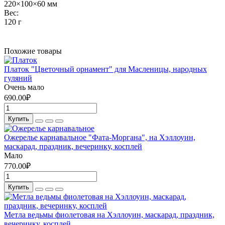
220×100×60 мм
Вес:
120 г
Похожие товары
Платок "Цветочный орнамент" для Масленицы, народных
гуляний
Очень мало
690.00₽
Купить
Ожерелье карнавальное "Фата-Моргана", на Хэллоуин,
маскарад, праздник, вечеринку, косплей
Мало
770.00₽
Купить
Метла ведьмы фиолетовая на Хэллоуин, маскарад, праздник,
вечеринку, косплей