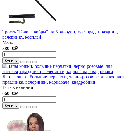
Трость "Голова кобры" на Хэллоуин, маскарад, праздник,
вечеринку, косплей
Мало
380.00₽
Купить
Лапы кошки, большие перчатки, черно-розовые, для косплея,
праздника, вечеринки, карнавала, квадробики
Есть в наличии
660.00₽
Купить