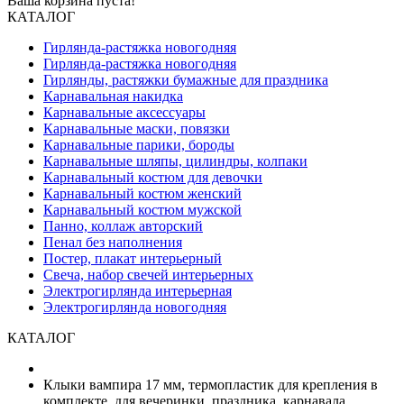
Ваша корзина пуста!
КАТАЛОГ
Гирлянда-растяжка новогодняя
Гирлянда-растяжка новогодняя
Гирлянды, растяжки бумажные для праздника
Карнавальная накидка
Карнавальные аксессуары
Карнавальные маски, повязки
Карнавальные парики, бороды
Карнавальные шляпы, цилиндры, колпаки
Карнавальный костюм для девочки
Карнавальный костюм женский
Карнавальный костюм мужской
Панно, коллаж авторский
Пенал без наполнения
Постер, плакат интерьерный
Свеча, набор свечей интерьерных
Электрогирлянда интерьерная
Электрогирлянда новогодняя
КАТАЛОГ
Клыки вампира 17 мм, термопластик для крепления в
комплекте, для вечеринки, праздника, карнавала,