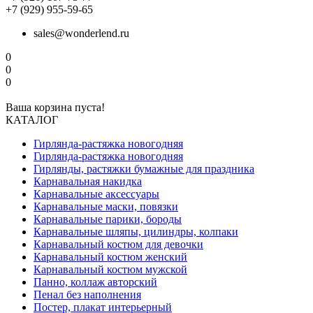
+7 (929) 955-59-65
sales@wonderlend.ru
0
0
0
Ваша корзина пуста!
КАТАЛОГ
Гирлянда-растяжка новогодняя
Гирлянда-растяжка новогодняя
Гирлянды, растяжки бумажные для праздника
Карнавальная накидка
Карнавальные аксессуары
Карнавальные маски, повязки
Карнавальные парики, бороды
Карнавальные шляпы, цилиндры, колпаки
Карнавальный костюм для девочки
Карнавальный костюм женский
Карнавальный костюм мужской
Панно, коллаж авторский
Пенал без наполнения
Постер, плакат интерьерный