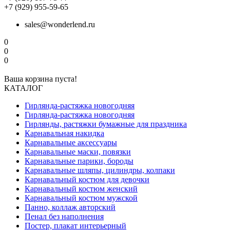
+7 (929) 955-59-65
sales@wonderlend.ru
0
0
0
Ваша корзина пуста!
КАТАЛОГ
Гирлянда-растяжка новогодняя
Гирлянда-растяжка новогодняя
Гирлянды, растяжки бумажные для праздника
Карнавальная накидка
Карнавальные аксессуары
Карнавальные маски, повязки
Карнавальные парики, бороды
Карнавальные шляпы, цилиндры, колпаки
Карнавальный костюм для девочки
Карнавальный костюм женский
Карнавальный костюм мужской
Панно, коллаж авторский
Пенал без наполнения
Постер, плакат интерьерный