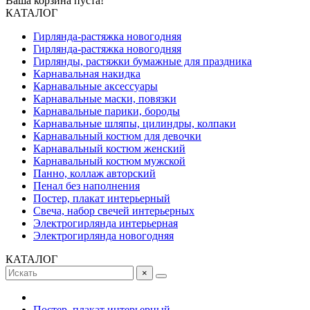
Ваша корзина пуста!
КАТАЛОГ
Гирлянда-растяжка новогодняя
Гирлянда-растяжка новогодняя
Гирлянды, растяжки бумажные для праздника
Карнавальная накидка
Карнавальные аксессуары
Карнавальные маски, повязки
Карнавальные парики, бороды
Карнавальные шляпы, цилиндры, колпаки
Карнавальный костюм для девочки
Карнавальный костюм женский
Карнавальный костюм мужской
Панно, коллаж авторский
Пенал без наполнения
Постер, плакат интерьерный
Свеча, набор свечей интерьерных
Электрогирлянда интерьерная
Электрогирлянда новогодняя
КАТАЛОГ
×
Постер, плакат интерьерный