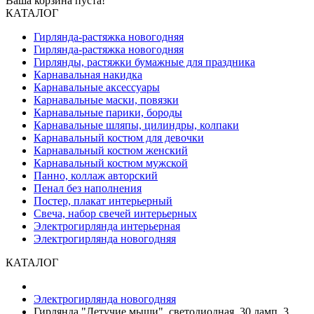
Ваша корзина пуста!
КАТАЛОГ
Гирлянда-растяжка новогодняя
Гирлянда-растяжка новогодняя
Гирлянды, растяжки бумажные для праздника
Карнавальная накидка
Карнавальные аксессуары
Карнавальные маски, повязки
Карнавальные парики, бороды
Карнавальные шляпы, цилиндры, колпаки
Карнавальный костюм для девочки
Карнавальный костюм женский
Карнавальный костюм мужской
Панно, коллаж авторский
Пенал без наполнения
Постер, плакат интерьерный
Свеча, набор свечей интерьерных
Электрогирлянда интерьерная
Электрогирлянда новогодняя
КАТАЛОГ
Электрогирлянда новогодняя
Гирлянда "Летучие мыши", светодиодная, 30 ламп, 3