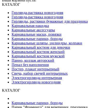
Ваша корзина пуста!
КАТАЛОГ
Гирлянда-растяжка новогодняя
Гирлянда-растяжка новогодняя
Гирлянды, растяжки бумажные для праздника
Карнавальная накидка
Карнавальные аксессуары
Карнавальные маски, повязки
Карнавальные парики, бороды
Карнавальные шляпы, цилиндры, колпаки
Карнавальный костюм для девочки
Карнавальный костюм женский
Карнавальный костюм мужской
Панно, коллаж авторский
Пенал без наполнения
Постер, плакат интерьерный
Свеча, набор свечей интерьерных
Электрогирлянда интерьерная
Электрогирлянда новогодняя
КАТАЛОГ
Карнавальные парики, бороды
Парик "Фламинго" для вечеринки, праздника,