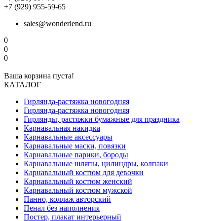
+7 (929) 955-59-65
sales@wonderlend.ru
0
0
0
Ваша корзина пуста!
КАТАЛОГ
Гирлянда-растяжка новогодняя
Гирлянда-растяжка новогодняя
Гирлянды, растяжки бумажные для праздника
Карнавальная накидка
Карнавальные аксессуары
Карнавальные маски, повязки
Карнавальные парики, бороды
Карнавальные шляпы, цилиндры, колпаки
Карнавальный костюм для девочки
Карнавальный костюм женский
Карнавальный костюм мужской
Панно, коллаж авторский
Пенал без наполнения
Постер, плакат интерьерный