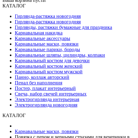
Ваша корзина пуста!
КАТАЛОГ
Гирлянда-растяжка новогодняя
Гирлянда-растяжка новогодняя
Гирлянды, растяжки бумажные для праздника
Карнавальная накидка
Карнавальные аксессуары
Карнавальные маски, повязки
Карнавальные парики, бороды
Карнавальные шляпы, цилиндры, колпаки
Карнавальный костюм для девочки
Карнавальный костюм женский
Карнавальный костюм мужской
Панно, коллаж авторский
Пенал без наполнения
Постер, плакат интерьерный
Свеча, набор свечей интерьерных
Электрогирлянда интерьерная
Электрогирлянда новогодняя
КАТАЛОГ
Карнавальные маски, повязки
Повязка с пером и черными стразами для вечеринки в