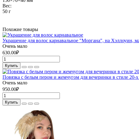
150×70×40 мм
Вес:
50 г
Похожие товары
Украшение для волос карнавальное "Моргана", на Хэллоуин, ма
Очень мало
630.00₽
Купить
Повязка с белым пером и жемчугом для вечеринки в стиле 20-х
Очень мало
950.00₽
Купить