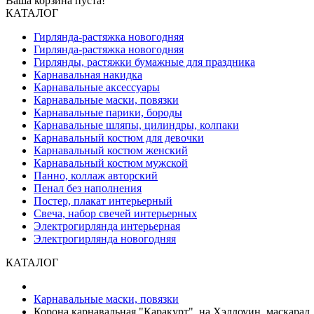
Ваша корзина пуста!
КАТАЛОГ
Гирлянда-растяжка новогодняя
Гирлянда-растяжка новогодняя
Гирлянды, растяжки бумажные для праздника
Карнавальная накидка
Карнавальные аксессуары
Карнавальные маски, повязки
Карнавальные парики, бороды
Карнавальные шляпы, цилиндры, колпаки
Карнавальный костюм для девочки
Карнавальный костюм женский
Карнавальный костюм мужской
Панно, коллаж авторский
Пенал без наполнения
Постер, плакат интерьерный
Свеча, набор свечей интерьерных
Электрогирлянда интерьерная
Электрогирлянда новогодняя
КАТАЛОГ
Карнавальные маски, повязки
Корона карнавальная "Каракурт", на Хэллоуин, маскарад,