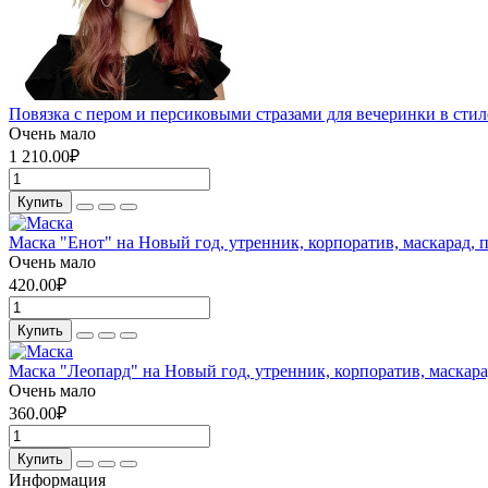
Повязка с пером и персиковыми стразами для вечеринки в стил
Очень мало
1 210.00₽
Купить
Маска "Енот" на Новый год, утренник, корпоратив, маскарад, п
Очень мало
420.00₽
Купить
Маска "Леопард" на Новый год, утренник, корпоратив, маскара
Очень мало
360.00₽
Купить
Информация