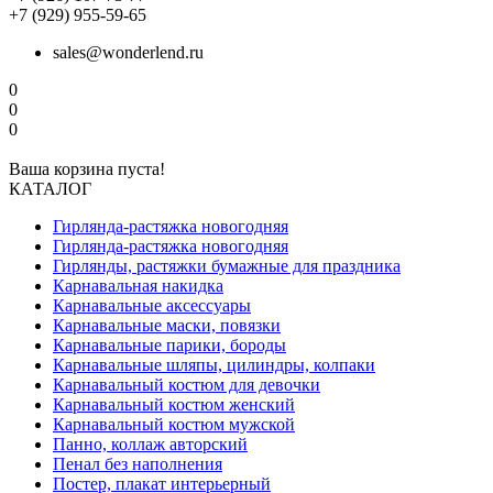
+7 (929) 955-59-65
sales@wonderlend.ru
0
0
0
Ваша корзина пуста!
КАТАЛОГ
Гирлянда-растяжка новогодняя
Гирлянда-растяжка новогодняя
Гирлянды, растяжки бумажные для праздника
Карнавальная накидка
Карнавальные аксессуары
Карнавальные маски, повязки
Карнавальные парики, бороды
Карнавальные шляпы, цилиндры, колпаки
Карнавальный костюм для девочки
Карнавальный костюм женский
Карнавальный костюм мужской
Панно, коллаж авторский
Пенал без наполнения
Постер, плакат интерьерный