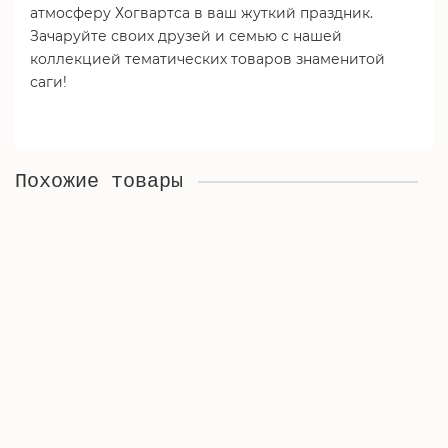
атмосферу Хогвартса в ваш жуткий праздник.
Зачаруйте своих друзей и семью с нашей
коллекцией тематических товаров знаменитой
саги!
Похожие товары
Браслет карнавальный "Хищница", на Хэллоуин,
маскарад, праздник, вечеринку, косплей, черный
Мало
490.00₽