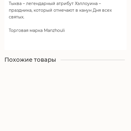
Тыква – легендарный атрибут Хэллоуина –
праздника, который отмечают в канун Дня всех
святых.
Торговая марка Manzhouli
Похожие товары
Уши "Микки" на вечеринку, маскарад, косплей
Мало
220.00₽