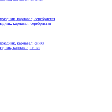
здник, карнавал, серебристая
здник, карнавал, синяя