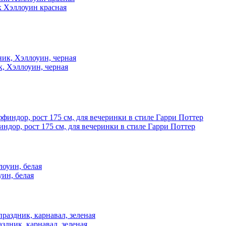
к Хэллоуин красная
к, Хэллоуин, черная
дор, рост 175 см, для вечеринки в стиле Гарри Поттер
ин, белая
здник, карнавал, зеленая