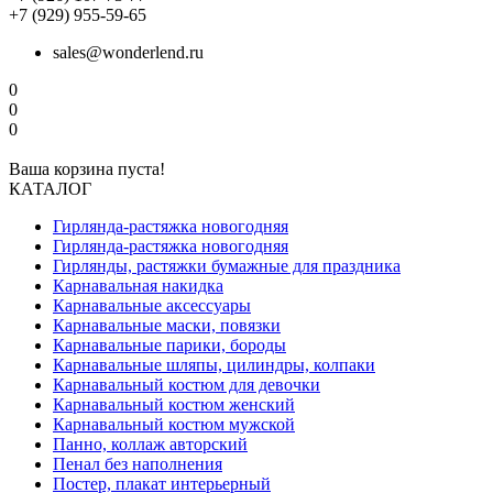
+7 (929) 955-59-65
sales@wonderlend.ru
0
0
0
Ваша корзина пуста!
КАТАЛОГ
Гирлянда-растяжка новогодняя
Гирлянда-растяжка новогодняя
Гирлянды, растяжки бумажные для праздника
Карнавальная накидка
Карнавальные аксессуары
Карнавальные маски, повязки
Карнавальные парики, бороды
Карнавальные шляпы, цилиндры, колпаки
Карнавальный костюм для девочки
Карнавальный костюм женский
Карнавальный костюм мужской
Панно, коллаж авторский
Пенал без наполнения
Постер, плакат интерьерный