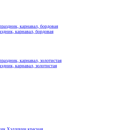
здник, карнавал, бордовая
здник, карнавал, золотистая