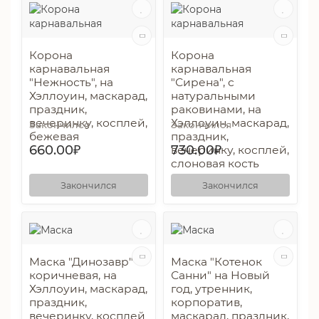
Корона
Корона
карнавальная
карнавальная
"Нежность", на
"Сирена", с
Хэллоуин, маскарад,
натуральными
праздник,
раковинами, на
вечеринку, косплей,
Хэллоуин, маскарад,
Закончился
Закончился
бежевая
праздник,
660.00₽
730.00₽
вечеринку, косплей,
cлоновая кость
Закончился
Закончился
Маска "Динозавр"
Маска "Котенок
коричневая, на
Санни" на Новый
Хэллоуин, маскарад,
год, утренник,
праздник,
корпоратив,
вечеринку, косплей
маскарад, праздник,