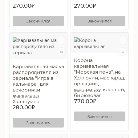
270.00₽
270.00₽
Закончился
Закончился
Корона
карнавальная
Карнавальная маска
"Морская пена", на
распорядителя из
Хэллоуин, маскарад,
сериала "Игра в
праздник,
кальмара" для
вечеринку, косплей,
вечеринки,
Закончился
бирюзовая
маскарада,
Закончился
770.00₽
Хэллоуина
280.00₽
Закончился
Закончился