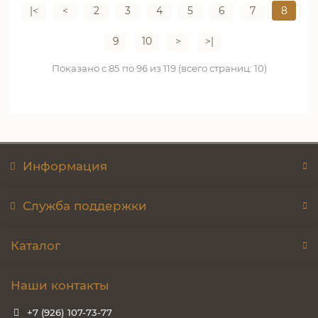
|<
<
2
3
4
5
6
7
8
9
10
>
>|
Показано с 85 по 96 из 119 (всего страниц: 10)
Информация
Служба поддержки
Каталог
Наши контакты
+7 (926) 107-73-77