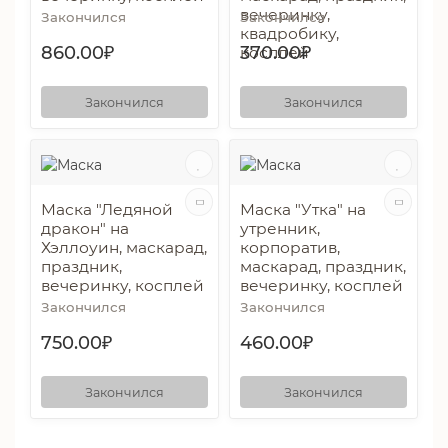
вечеринку,
Закончился
Закончился
квадробику,
860.00₽
370.00₽
косплей
Закончился
Закончился
Маска "Ледяной
Маска "Утка" на
дракон" на
утренник,
Хэллоуин, маскарад,
корпоратив,
праздник,
маскарад, праздник,
вечеринку, косплей
вечеринку, косплей
Закончился
Закончился
750.00₽
460.00₽
Закончился
Закончился