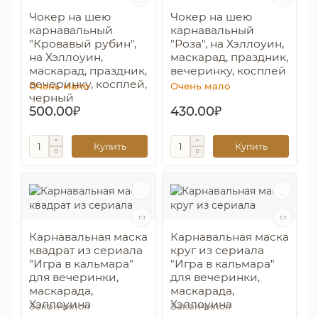
Чокер на шею
Чокер на шею
карнавальный
карнавальный
"Кровавый рубин",
"Роза", на Хэллоуин,
на Хэллоуин,
маскарад, праздник,
маскарад, праздник,
вечеринку, косплей
вечеринку, косплей,
Очень мало
Очень мало
черный
500.00₽
430.00₽
Купить
Купить
Карнавальная маска
Карнавальная маска
квадрат из сериала
круг из сериала
"Игра в кальмара"
"Игра в кальмара"
для вечеринки,
для вечеринки,
маскарада,
маскарада,
Хэллоуина
Хэллоуина
Закончился
Закончился