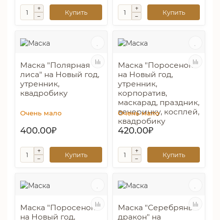
Купить
Купить
Маска "Полярная
Маска "Поросенок"
лиса" на Новый год,
на Новый год,
утренник,
утренник,
квадробику
корпоратив,
маскарад, праздник,
вечеринку, косплей,
Очень мало
Очень мало
квадробику
400.00₽
420.00₽
Купить
Купить
Маска "Поросенок"
Маска "Серебряный
на Новый год,
дракон" на