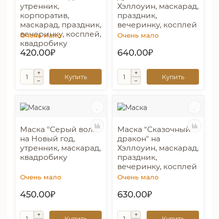
утренник,
Хэллоуин, маскарад,
корпоратив,
праздник,
маскарад, праздник,
вечеринку, косплей
вечеринку, косплей,
Очень мало
Очень мало
квадробику
420.00₽
640.00₽
Купить
Купить
Маска "Серый волк"
Маска "Сказочный
на Новый год,
дракон" на
утренник, маскарад,
Хэллоуин, маскарад,
квадробику
праздник,
вечеринку, косплей
Очень мало
Очень мало
450.00₽
630.00₽
Купить
Купить