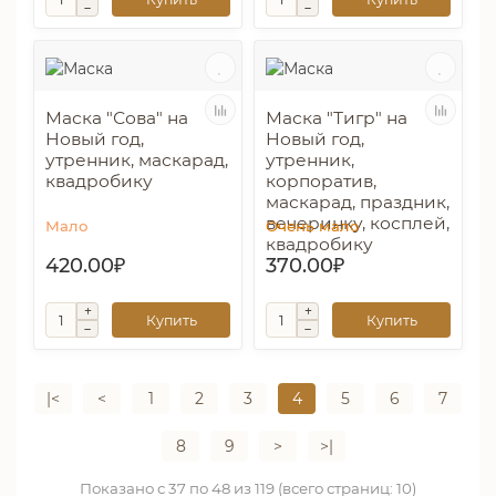
Маска "Сова" на
Маска "Тигр" на
Новый год,
Новый год,
утренник, маскарад,
утренник,
квадробику
корпоратив,
маскарад, праздник,
вечеринку, косплей,
Мало
Очень мало
квадробику
420.00₽
370.00₽
Купить
Купить
|<
<
1
2
3
4
5
6
7
8
9
>
>|
Показано с 37 по 48 из 119 (всего страниц: 10)