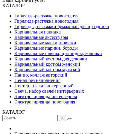
Ваша корзина пуста!
КАТАЛОГ
Гирлянда-растяжка новогодняя
Гирлянда-растяжка новогодняя
Гирлянды, растяжки бумажные для праздника
Карнавальная накидка
Карнавальные аксессуары
Карнавальные маски, повязки
Карнавальные парики, бороды
Карнавальные шляпы, цилиндры, колпаки
Карнавальный костюм для девочки
Карнавальный костюм женский
Карнавальный костюм мужской
Панно, коллаж авторский
Пенал без наполнения
Постер, плакат интерьерный
Свеча, набор свечей интерьерных
Электрогирлянда интерьерная
Электрогирлянда новогодняя
КАТАЛОГ
×
Карнавальные шляпы, цилиндры, колпаки