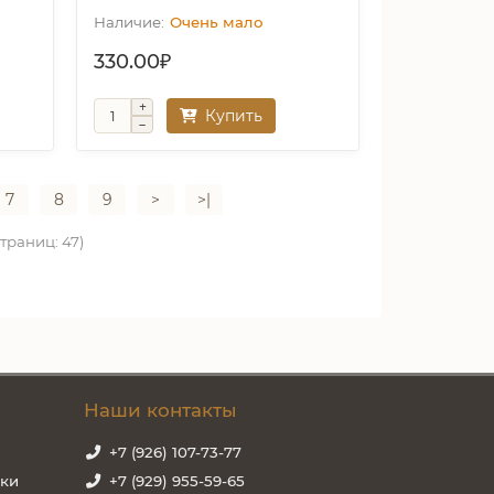
Очень мало
330.00₽
Купить
7
8
9
>
>|
страниц: 47)
Наши контакты
+7 (926) 107-73-77
зки
+7 (929) 955-59-65