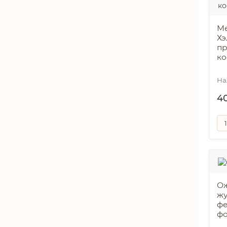
Ме
Хэ
пр
ко
4
Ож
жу
фе
фо