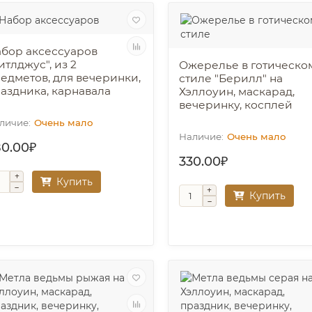
бор аксессуаров
итлджус", из 2
Ожерелье в готическо
едметов, для вечеринки,
стиле "Берилл" на
аздника, карнавала
Хэллоуин, маскарад,
вечеринку, косплей
Очень мало
Очень мало
80.00₽
330.00₽
Купить
Купить