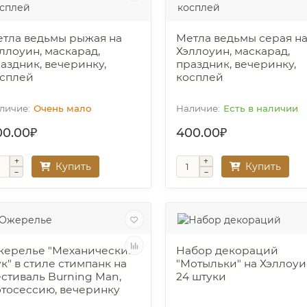
тла ведьмы рыжая на
Метла ведьмы серая н
ллоуин, маскарад,
Хэллоуин, маскарад,
аздник, вечеринку,
праздник, вечеринку,
сплей
косплей
Очень мало
Есть в наличии
00.00₽
400.00₽
Купить
Купить
ерелье "Механический
Набор декораций
к" в стиле стимпанк на
"Мотыльки" на Хэллоуи
стиваль Burning Man,
24 штуки
тосессию, вечеринку