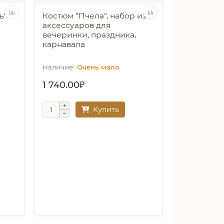
ь"
Костюм "Пчела", набор из 4
аксессуаров для
вечеринки, праздника,
карнавала
Очень мало
1 740.00₽
Купить