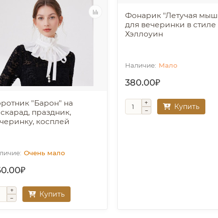
Фонарик "Летучая мыш
для вечеринки в стиле
Хэллоуин
Мало
380.00₽
ротник "Барон" на
Купить
скарад, праздник,
черинку, косплей
Очень мало
60.00₽
Купить