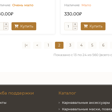
Очень мало
Мало
80.00₽
330.00₽
Купить
Купить
|<
<
1
2
3
4
5
6
Показано с 13 по 24 из 560 (всего 
жба поддержки
Каталог
акты
Карнавальные аксессуары
Карнавальные маски, повя