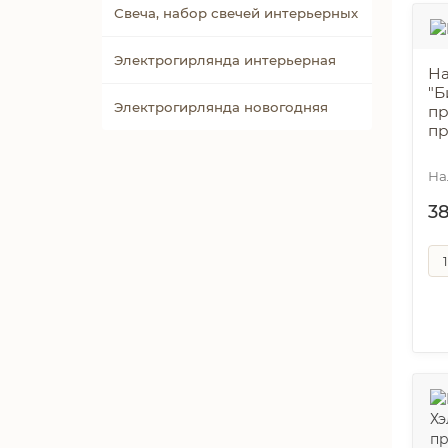
Свеча, набор свечей интерьерных
Электрогирлянда интерьерная
На
"Б
Электрогирлянда новогодняя
пр
пр
3