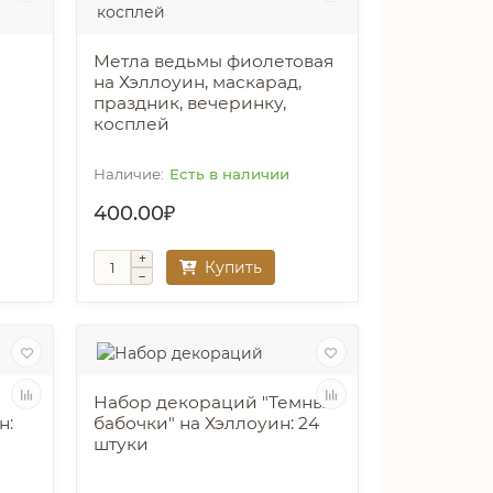
а
Метла ведьмы фиолетовая
на Хэллоуин, маскарад,
праздник, вечеринку,
косплей
Есть в наличии
400.00₽
Купить
Набор декораций "Темные
н:
бабочки" на Хэллоуин: 24
штуки