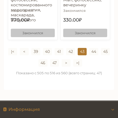
костюмированного
вечеринку
мероприятия,
Закончился
Закончился
маскарада,
770.00₽
330.00₽
выпускного
Закончился
Закончился
|<
<
39
40
41
42
43
44
45
46
47
>
>|
Показано с 505 по 516 из 560 (всего страниц: 47)
Информация