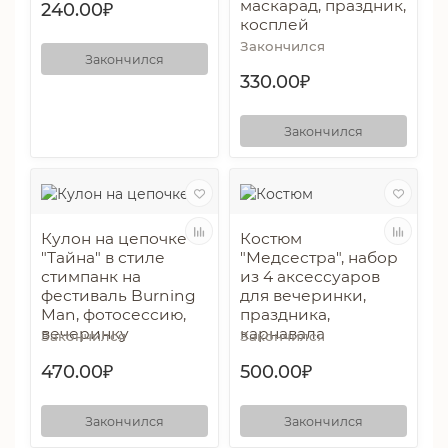
маскарад, праздник,
240.00₽
косплей
Закончился
Закончился
330.00₽
Закончился
Кулон на цепочке
Костюм
"Тайна" в стиле
"Медсестра", набор
стимпанк на
из 4 аксессуаров
фестиваль Burning
для вечеринки,
Man, фотосессию,
праздника,
вечеринку
карнавала
Закончился
Закончился
470.00₽
500.00₽
Закончился
Закончился