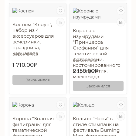
Костюм "Клоун",
набор из 4
Корона с
аксессуаров для
изумрудами
вечеринки,
"Принцесса
праздника,
Стефания" для
карнавала
тематической
Закончился
фотосессии,
Закончился
1 710.00₽
костюмированного
2 150.00₽
мероприятия,
маскарада
Закончился
Закончился
Корона "Золотая
Кольцо "Часы" в
филигрань" для
стиле стимпанк на
тематической
фестиваль Burning
фотосессии,
Man, фотосессию,