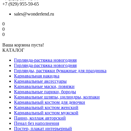
+7 (929) 955-59-65
sales@wonderlend.ru
0
0
0
Ваша корзина пуста!
КАТАЛОГ
Гирлянда-растяжка новогодняя
Гирлянда-растяжка новогодняя
Гирлянды, растяжки бумажные для праздника
Карнавальная накидка
Карнавальные аксессуары
Карнавальные маски, повязки
Карнавальные парики, бороды
Карнавальные шляпы, цилиндры, колпаки
Карнавальный костюм для девочки
Карнавальный костюм женский
Карнавальный костюм мужской
Панно, коллаж авторский
Пенал без наполнения
Постер, плакат интерьерный