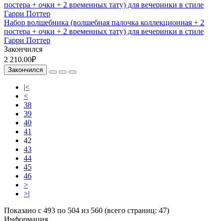
Набор волшебника (волшебная палочка коллекционная + 2
постера + очки + 2 временных тату) для вечеринки в стиле
Гарри Поттер
Закончился
2 210.00₽
Закончился
|<
<
38
39
40
41
42
43
44
45
46
>
>|
Показано с 493 по 504 из 560 (всего страниц: 47)
Информация